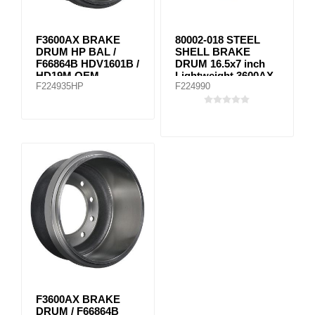
F3600AX BRAKE
80002-018 STEEL
DRUM HP BAL /
SHELL BRAKE
F66864B HDV1601B /
DRUM 16.5x7 inch
HD19M OEM
Lightweight 3600AX
F224935HP
F224990
equivalent
F3600AX BRAKE
DRUM / F66864B