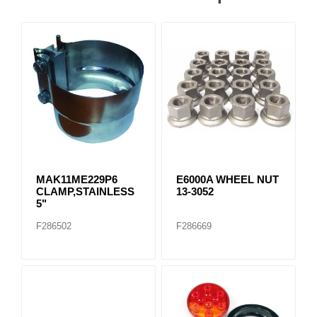
MAK11ME229P6
E6000A WHEEL NUT
CLAMP,STAINLESS
13-3052
5"
F286502
F286669