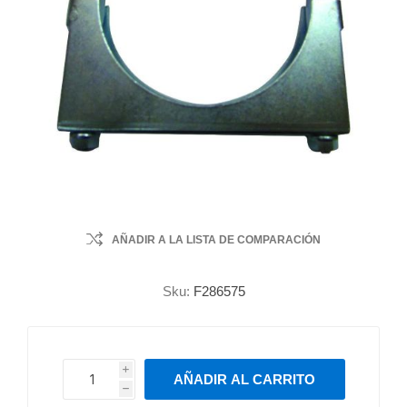
AÑADIR A LA LISTA DE COMPARACIÓN
Sku:
F286575
i
AÑADIR AL CARRITO
h
h