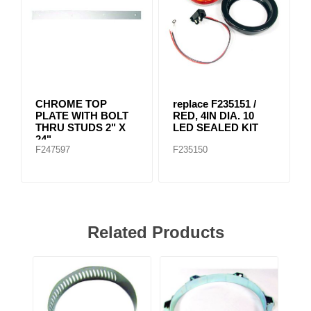
CHROME TOP
replace F235151 /
PLATE WITH BOLT
RED, 4IN DIA. 10
THRU STUDS 2" X
LED SEALED KIT
24"
F247597
F235150
Related Products