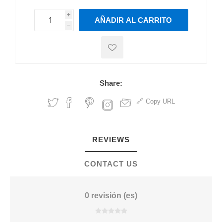
i
AÑADIR AL CARRITO
h
h
Share:
Copy URL
REVIEWS
CONTACT US
0 revisión (es)