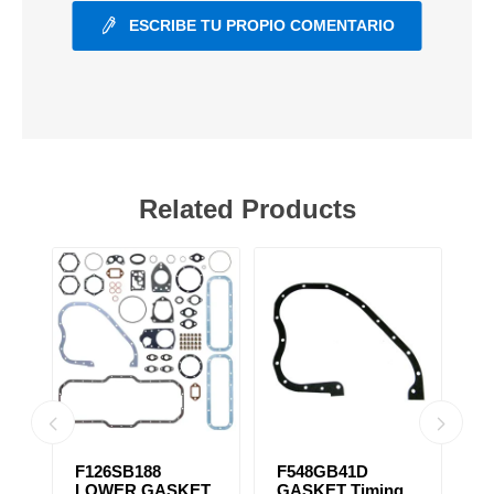
ESCRIBE TU PROPIO COMENTARIO
Related Products
F126SB188
F548GB41D
F
LOWER GASKET
GASKET Timing
C