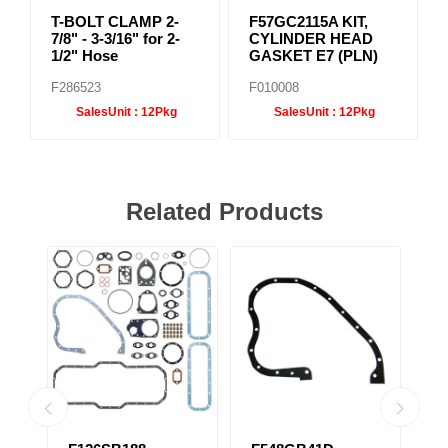
T-BOLT CLAMP 2-
F57GC2115A KIT,
7/8" - 3-3/16" for 2-
CYLINDER HEAD
1/2" Hose
GASKET E7 (PLN)
F286523
F010008
SalesUnit :
12Pkg
SalesUnit :
12Pkg
Related Products