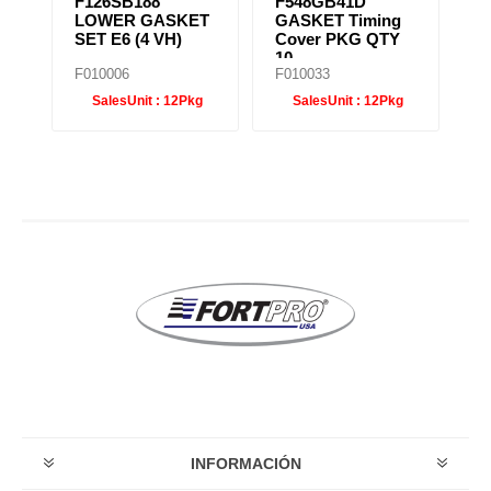
F126SB188
F548GB41D
F
LOWER GASKET
GASKET Timing
C
SET E6 (4 VH)
Cover PKG QTY
G
10
T
F010006
F010033
F
SalesUnit :
12Pkg
SalesUnit :
12Pkg
INFORMACIÓN