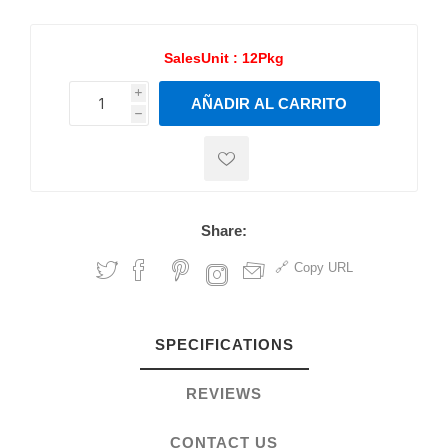
SalesUnit :
12Pkg
i
AÑADIR AL CARRITO
h
h
Share:
Copy URL
SPECIFICATIONS
REVIEWS
CONTACT US