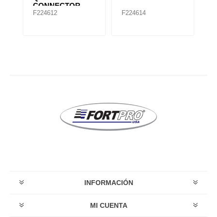
CONNECTOR
F224612
F224614
F224
INFORMACIÓN
MI CUENTA