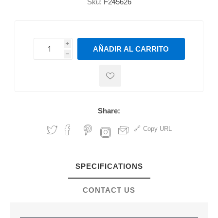
Sku:
F245626
i
AÑADIR AL CARRITO
h
h
Share:
Copy URL
SPECIFICATIONS
CONTACT US