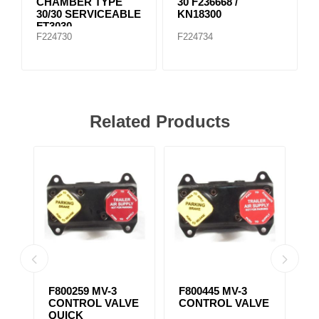
CHAMBER TYPE
30 F236668 /
30/30 SERVICEABLE
KN18300
FT3030
F224730
F224734
Related Products
F800259 MV-3
F800445 MV-3
ST-3
CONTROL VALVE
CONTROL VALVE
VALV
QUICK
F20